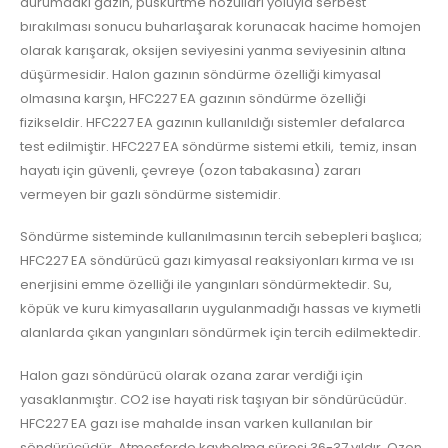
durumdaki gazın, püskürtme nozulları yoluyla serbest
bırakılması sonucu buharlaşarak korunacak hacime homojen
olarak karışarak, oksijen seviyesini yanma seviyesinin altına
düşürmesidir. Halon gazının söndürme özelliği kimyasal
olmasına karşın, HFC227 EA gazının söndürme özelliği
fizikseldir. HFC227 EA gazının kullanıldığı sistemler defalarca
test edilmiştir. HFC227 EA söndürme sistemi etkili, temiz, insan
hayatı için güvenli, çevreye (ozon tabakasına) zararı
vermeyen bir gazlı söndürme sistemidir.
Söndürme sisteminde kullanılmasının tercih sebepleri başlıca;
HFC227 EA söndürücü gazı kimyasal reaksiyonları kırma ve ısı
enerjisini emme özelliği ile yangınları söndürmektedir. Su,
köpük ve kuru kimyasalların uygulanmadığı hassas ve kıymetli
alanlarda çıkan yangınları söndürmek için tercih edilmektedir.
Halon gazı söndürücü olarak ozana zarar verdiği için
yasaklanmıştır. CO2 ise hayati risk taşıyan bir söndürücüdür.
HFC227 EA gazı ise mahalde insan varken kullanılan bir
söndürücüdür. Atmosferde kaybolma süresi 36-37 yıldır. Ozon