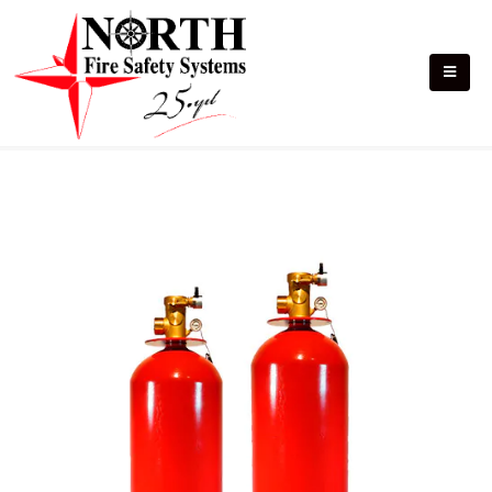
HFC227ea Gazlı Söndürme Sistemleri