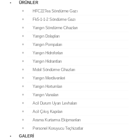
Fk5-1-1-2 Söndürme Gazı
ÜRÜNLER
Yangın Söndürme Cihazları
HFC227ea Söndürme Gazı
Yangın Dolapları
Fk5-1-1-2 Söndürme Gazı
Yangın Pompaları
Yangın Söndürme Cihazları
Yangın Hidroforları
Yangın Dolapları
Yangın Hidrantları
Yangın Pompaları
Mobil Söndürme Cihazları
Yangın Hidroforları
Yangın Merdivenleri
Yangın Hidrantları
Yangın Hortumları
Mobil Söndürme Cihazları
Yangın Vanaları
Yangın Merdivenleri
Acil Durum Uyarı Levhaları
Yangın Hortumları
Acil Çıkış Kapıları
Yangın Vanaları
Arama Kurtarma Ekipmanları
Acil Durum Uyarı Levhaları
Personel Koruyucu Teçhizatlar
Acil Çıkış Kapıları
Galeri
Arama Kurtarma Ekipmanları
İletişim
Personel Koruyucu Teçhizatlar
GALERI