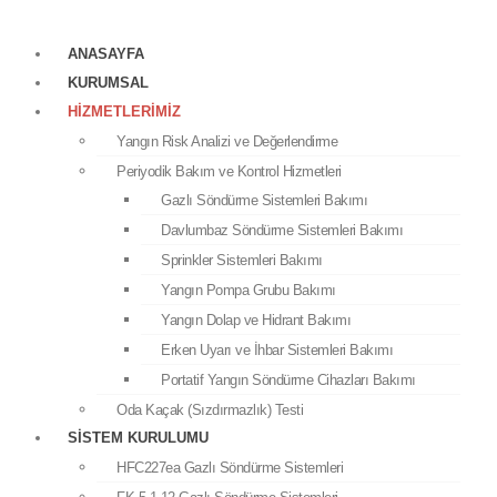
Anasayfa
Kurumsal
ANASAYFA
Hizmetlerimiz
KURUMSAL
Yangın Risk Analizi ve Değerlendirme
HIZMETLERIMIZ
Periyodik Bakım ve Kontrol Hizmetleri
Yangın Risk Analizi ve Değerlendirme
Gazlı Söndürme Sistemleri Bakımı
Periyodik Bakım ve Kontrol Hizmetleri
Davlumbaz Söndürme Sistemleri Bakımı
Gazlı Söndürme Sistemleri Bakımı
Sprinkler Sistemleri Bakımı
Davlumbaz Söndürme Sistemleri Bakımı
Yangın Pompa Grubu Bakımı
Sprinkler Sistemleri Bakımı
Yangın Dolap ve Hidrant Bakımı
Yangın Pompa Grubu Bakımı
Erken Uyarı ve İhbar Sistemleri Bakımı
Yangın Dolap ve Hidrant Bakımı
Portatif Yangın Söndürme Cihazları Bakımı
Erken Uyarı ve İhbar Sistemleri Bakımı
Oda Kaçak (Sızdırmazlık) Testi
Portatif Yangın Söndürme Cihazları Bakımı
Sistem Kurulumu
Oda Kaçak (Sızdırmazlık) Testi
HFC227ea Gazlı Söndürme Sistemleri
SISTEM KURULUMU
FK 5-1-12 Gazlı Söndürme Sistemleri
HFC227ea Gazlı Söndürme Sistemleri
CO2 (Karbondioksitli) Söndürme Sistemleri
FK 5-1-12 Gazlı Söndürme Sistemleri