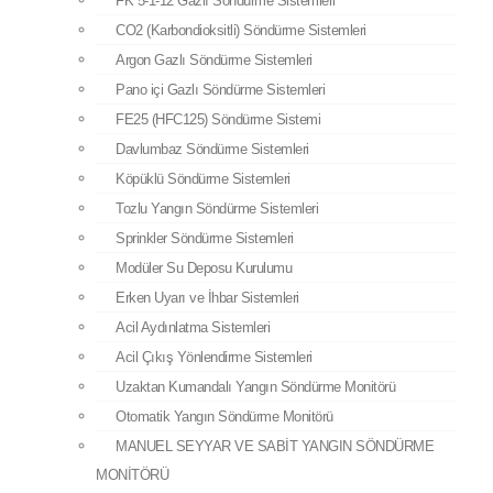
Argon Gazlı Söndürme Sistemleri
CO2 (Karbondioksitli) Söndürme Sistemleri
Pano içi Gazlı Söndürme Sistemleri
Argon Gazlı Söndürme Sistemleri
FE25 (HFC125) Söndürme Sistemi
Pano içi Gazlı Söndürme Sistemleri
Davlumbaz Söndürme Sistemleri
FE25 (HFC125) Söndürme Sistemi
Köpüklü Söndürme Sistemleri
Davlumbaz Söndürme Sistemleri
Tozlu Yangın Söndürme Sistemleri
Köpüklü Söndürme Sistemleri
Sprinkler Söndürme Sistemleri
Modüler Su Deposu Kurulumu
Tozlu Yangın Söndürme Sistemleri
Erken Uyarı ve İhbar Sistemleri
Sprinkler Söndürme Sistemleri
Acil Aydınlatma Sistemleri
Modüler Su Deposu Kurulumu
Acil Çıkış Yönlendirme Sistemleri
Erken Uyarı ve İhbar Sistemleri
Uzaktan Kumandalı Yangın Söndürme Monitörü
Acil Aydınlatma Sistemleri
Otomatik Yangın Söndürme Monitörü
Acil Çıkış Yönlendirme Sistemleri
MANUEL SEYYAR VE SABİT YANGIN SÖNDÜRME
Uzaktan Kumandalı Yangın Söndürme Monitörü
MONİTÖRÜ​
Otomatik Yangın Söndürme Monitörü
Ürünler
MANUEL SEYYAR VE SABİT YANGIN SÖNDÜRME
HFC227ea Söndürme Gazı
MONİTÖRÜ​