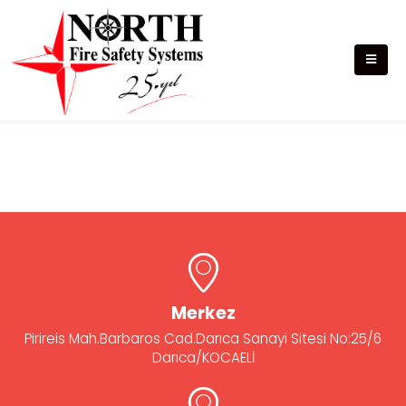
Sistem Kurulumu
Merkez
Pirireis Mah.Barbaros Cad.Darıca Sanayi Sitesi No:25/6
Darıca/KOCAELİ